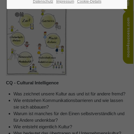
Datenschutz
Impressum
Cookie-Details
24h
/ 365days
room4success.com
We offer support for our customers
Mon - Fri 8:00am - 5:00pm
(GMT +1)
Get in touch
Cybersteel Inc.
376-293 City Road, Suite 600
CQ - Cultural Intelligence
San Francisco, CA 94102
Was zeichnet unsere Kultur aus und ist für andere fremd?
Wie entstehen Kommunikationsbarrieren und wie lassen
Have any questions?
sie sich abbauen?
+44 1234 567 890
Warum ist manches für den Einen selbstverständlich und
für Andere undenkbar?
Drop us a line
Wie entsteht eigentlich Kultur?
info@yourdomain.com
Was bedeutet das übertragen auf Unternehmenskultur?