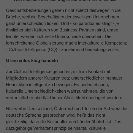
Geschäftsbeziehungen gehen nicht zuletzt deswegen in die
About us
Brüche, weil die Beschäftigten der jeweiligen Unternehmen
Lorem ipsum dolor sit amet, consectetuer
ganz unterschiedlich ticken. Und - so paradox es klingt - je
adipiscing elit.
ähnlicher sich Kulturen von Business-Partnern sind, umso
leichter werden kulturelle Unterschiede übersehen. Die
Aenean commodo ligula eget dolor. Aenean massa.
fortschreitende Globalisierung macht interkulturelle Kompetenz
Cum sociis natoque penatibus et magnis dis parturient
- Cultural Intelligence (CQ) - zunehmend bedeutungsvoller.
montes, nascetur ridiculus mus. Donec quam felis,
ultricies nec.
Grenzenlos klug handeln
Zur Cultural Intelligence gehört es, sich im Kontakt mit
Mitgliedern anderer Kulturen trotz unterschiedlicher mentaler
Heuristiken intelligent zu bewegen. Es bedeutet auch,
kulturelle Unterschiedlichkeiten wahrzunehmen, die von
vermeintlicher oberflächlicher Ähnlichkeit überlagert werden:
Nur weil in Deutschland, Österreich und Teilen der Schweiz die
deutsche Sprache gesprochen wird, heißt das nicht
gleichzeitig, dass die Kultur aller drei Länder ähnlich ist. Das
dazugehörige Verhaltensprinzip beinhaltet, kulturelle