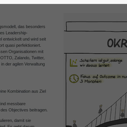
gsmodell, das besonders
ses Leadership-
 entwickelt und wird seit
 quasi perfektioniert.
ssen Organisationen mit
 OTTO, Zalando, Twitter,
in der agilen Verwaltung
eine Kombination aus Ziel
 sind messbare
 des Objectives beitragen.
ulieren, damit sie
sind. Es geht darum,