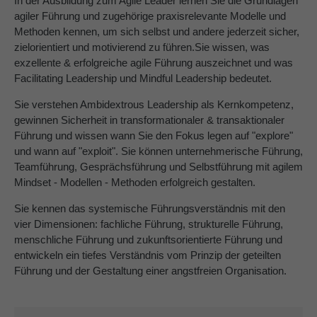
In der Ausbildung zum Agile Leader lernen Sie die Grundlagen
agiler Führung und zugehörige praxisrelevante Modelle und
About us
Methoden kennen, um sich selbst und andere jederzeit sicher,
zielorientiert und motivierend zu führen.Sie wissen, was
Lorem ipsum dolor sit amet, consectetuer
exzellente & erfolgreiche agile Führung auszeichnet und was
adipiscing elit.
Facilitating Leadership und Mindful Leadership bedeutet.
Aenean commodo ligula eget dolor. Aenean massa.
Sie verstehen Ambidextrous Leadership als Kernkompetenz,
Cum sociis natoque penatibus et magnis dis parturient
gewinnen Sicherheit in transformationaler & transaktionaler
montes, nascetur ridiculus mus. Donec quam felis,
Führung und wissen wann Sie den Fokus legen auf "explore"
ultricies nec.
und wann auf "exploit". Sie können unternehmerische Führung,
Teamführung, Gesprächsführung und Selbstführung mit agilem
Mindset - Modellen - Methoden erfolgreich gestalten.
Sie kennen das systemische Führungsverständnis mit den
vier Dimensionen: fachliche Führung, strukturelle Führung,
menschliche Führung und zukunftsorientierte Führung und
entwickeln ein tiefes Verständnis vom Prinzip der geteilten
Führung und der Gestaltung einer angstfreien Organisation.