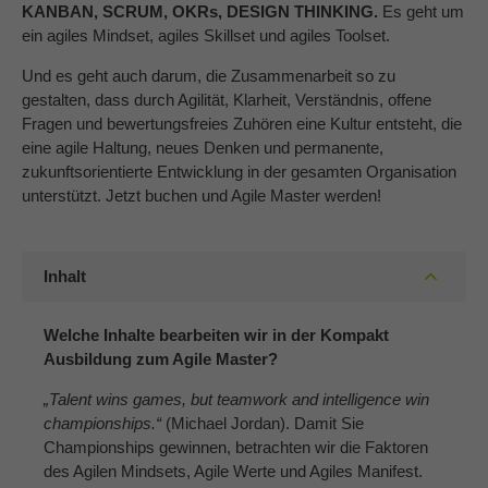
KANBAN, SCRUM, OKRs, DESIGN THINKING.
Es geht um
ein agiles Mindset, agiles Skillset und agiles Toolset.
About us
Und es geht auch darum, die Zusammenarbeit so zu
Lorem ipsum dolor sit amet, consectetuer
gestalten, dass durch Agilität, Klarheit, Verständnis, offene
adipiscing elit.
Fragen und bewertungsfreies Zuhören eine Kultur entsteht, die
Aenean commodo ligula eget dolor. Aenean massa.
eine agile Haltung, neues Denken und permanente,
Cum sociis natoque penatibus et magnis dis parturient
zukunftsorientierte Entwicklung in der gesamten Organisation
montes, nascetur ridiculus mus. Donec quam felis,
unterstützt. Jetzt buchen und Agile Master werden!
ultricies nec.
Inhalt
Welche Inhalte bearbeiten wir in der Kompakt
Ausbildung zum Agile Master?
„Talent wins games, but teamwork and intelligence win
championships.“
(Michael Jordan). Damit Sie
Championships gewinnen, betrachten wir die Faktoren
des Agilen Mindsets, Agile Werte und Agiles Manifest.