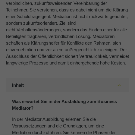
verbindlichen, zukunftsweisenden Vereinbarung der
Teilnehmer. Sie verstehen, dass es dabei nicht um die Klärung
About us
einer Schuldfrage geht: Mediation ist nicht rückwärts gerichtet,
Lorem ipsum dolor sit amet, consectetuer
sondern zukunftsorientiert. Ziel sind
adipiscing elit.
nicht Verhaltensänderungen, sondern das Finden einer für alle
Beteiligten tragbaren, verbindlichen Lösung. Mediatoren
Aenean commodo ligula eget dolor. Aenean massa.
schaffen als Klärungshelfer für Konflikte den Rahmen, sich
Cum sociis natoque penatibus et magnis dis parturient
einvernehmlich und vor allem außergerichtlich zu einigen. Der
montes, nascetur ridiculus mus. Donec quam felis,
Ausschluss der Öffentlichkeit sichert Vertraulichkeit, vermeidet
ultricies nec.
langwierige Prozesse und damit einhergehende hohe Kosten.
Inhalt
Was erwartet Sie in der Ausbildung zum Business
Mediator?
In der Mediator Ausbildung erlernen Sie die
Voraussetzungen und die Grundlagen, um eine
Mediation durchzuführen. Sie kennen die Phasen der