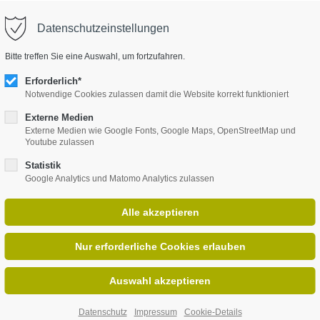
Datenschutzeinstellungen
upport
Get in touch
HOME
PEOPLE
PROGRAMM
B
Bitte treffen Sie eine Auswahl, um fortzufahren.
em ipsum dolor sit amet:
Cybersteel Inc.
Erforderlich*
376-293 City Road, Suite 600
Notwendige Cookies zulassen damit die Website korrekt funktioniert
San Francisco, CA 94102
Externe Medien
24h
Externe Medien wie Google Fonts, Google Maps, OpenStreetMap und
Youtube zulassen
/ 365days
Have any questions?
+44 1234 567 890
Statistik
Google Analytics und Matomo Analytics zulassen
Drop us a line
info@yourdomain.com
offer support for our customers
n - Fri 8:00am - 5:00pm
(GMT
)
ungszeit #StartyourLearn
Datenschutz
Impressum
Cookie-Details