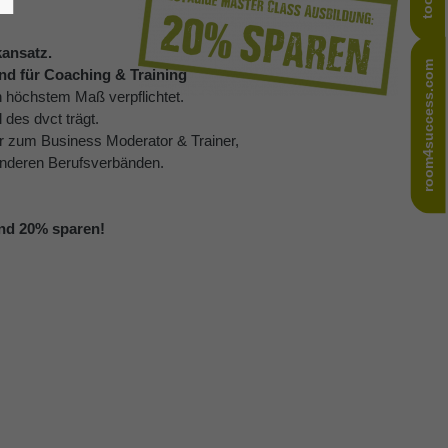
ansatz.
room4success.com
and für Coaching & Training
n höchstem Maß verpflichtet.
 des dvct trägt.
er zum Business Moderator & Trainer,
 anderen Berufsverbänden.
nd 20% sparen!