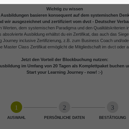
Wichtig zu wissen
 Ausbildungen basieren konsequent auf dem systemischen Denk
nd wir ausgezeichnet und zertifiziert vom dvct - Deutscher Verb
en Werten, dem systemischen Paradigma und den Qualitätskriterien i
s absolvierte Ausbildung erhältst du ein Zertifikat, das auch das Siegel
g Journey inclusive Zertifizierung, z.B. zum Business Coach und/od
 Master Class Zertifikat ermöglicht die Mitgliedschaft im dvct oder
Jetzt den Vorteil der Blockbuchung nutzen:
Ausbildung im Umfang von 20 Tagen als Komplettpaket buchen u
Start your Learning Journey - now! :-)
AUSWAHL
PERSÖNLICHE DATEN
BESTÄTIGUNG