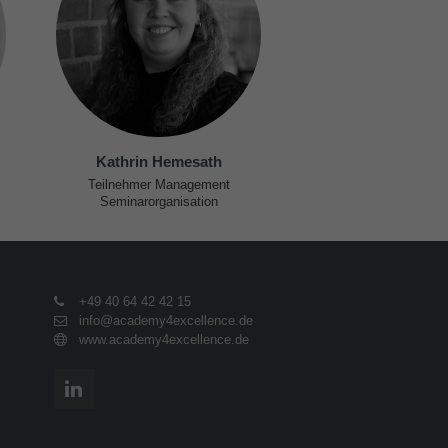
Kathrin Hemesath
Teilnehmer Management
Seminarorganisation
+49 40 64 42 42 15
info@academy4excellence.de
www.academy4excellence.de