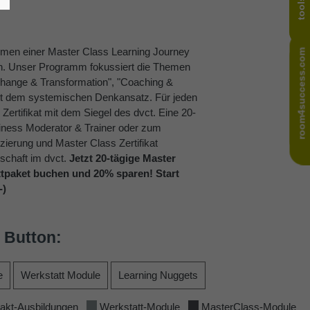
men einer Master Class Learning Journey
room4success.com
room4success.com
en. Unser Programm fokussiert die Themen
"Change & Transformation", "Coaching &
uent dem systemischen Denkansatz. Für jeden
 Zertifikat mit dem Siegel des dvct. Eine 20-
iness Moderator & Trainer oder zum
zierung und Master Class Zertifikat
dschaft im dvct.
Jetzt 20-tägige Master
ttpaket buchen und 20% sparen!
Start
-)
 Button:
e
Werkstatt Module
Learning Nuggets
kt-Ausbildungen
Werkstatt-Module
MasterClass-Module