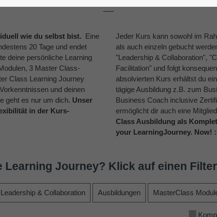
iduell wie du selbst bist.
Eine
Jeder Kurs kann sowohl im Rah
ndestens 20 Tage und endet
als auch einzeln gebucht werd
te deine persönliche Learning
"Leadership & Collaboration", 
-Modulen, 3 Master Class-
Facilitation" und folgt konseq
ster Class Learning Journey
absolvierten Kurs erhältst du ein
 Vorkenntnissen und deinen
tägige Ausbildung z.B. zum Bus
se geht es nur um dich.
Unser
Business Coach inclusive Zertifi
ibilität in der Kurs-
ermöglicht dir auch eine Mitglie
Class Ausbildung als Komple
your LearningJourney. Now! :
Learning Journey? Klick auf einen Filter
Leadership & Collaboration
Ausbildungen
MasterClass Modul
Kompa