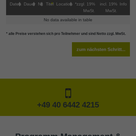
Daten
Dauer
Nr.
Titel
Location
*zzgl. 19%
incl. 19%
Info
MwSt.
MwSt.
No data available in table
* alle Preise verstehen sich pro Teilnehmer und sind Netto zzgl. MwSt.
zum nächsten Schritt...
+49 40 6442 4215