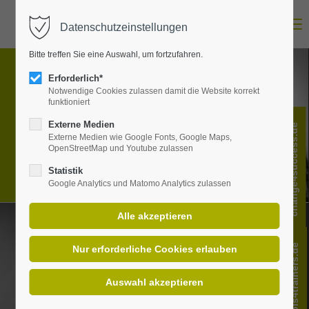
Menu
Datenschutzeinstellungen
Login
Bitte treffen Sie eine Auswahl, um fortzufahren.
E-Mail-Adresse
Erforderlich*
Notwendige Cookies zulassen damit die Website korrekt
funktioniert
Passwort
Externe Medien
change4success.de
Externe Medien wie Google Fonts, Google Maps,
OpenStreetMap und Youtube zulassen
Statistik
Google Analytics und Matomo Analytics zulassen
Anmelden
Register
|
Lost your password?
Support
tools4trainers.de
Lorem ipsum dolor sit amet: