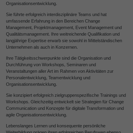
Organisationsentwicklung.
About us
Sie führte erfolgreich interdisziplinäre Teams und hat
umfassende Erfahrung in den Bereichen Change
Lorem ipsum dolor sit amet, consectetuer
Management, Projektmanagement, Event Management und
adipiscing elit.
Qualitätsmanagement. Ihre weitreichende Qualifikation und
langjährige Expertise erwarb sie sowohl in Mittelständischen
Aenean commodo ligula eget dolor. Aenean massa.
Unternehmen als auch in Konzernen.
Cum sociis natoque penatibus et magnis dis parturient
montes, nascetur ridiculus mus. Donec quam felis,
Ihre Tätigkeitsschwerpunkte sind die Organisation und
ultricies nec.
Durchführung von Workshops, Seminaren und
Veranstaltungen aller Art im Rahmen von Aktivitäten zur
Personalentwicklung, Teamentwicklung und
Organisationsentwicklung.
Sie konzipiert erfolgreich zielgruppenspezifische Trainings und
Workshops. Gleichzeitig entwickelt sie Strategien für Change
Communication und Konzepte für digitale Transformation und
agile Organisationsentwicklung.
Lebenslanges Lernen und konsequente persönliche
Weiterbildung prägen ihren erfolgreichen Berufsweg ebenso