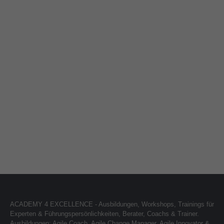
About us
Lorem ipsum dolor sit amet, consectetuer
adipiscing elit.
Aenean commodo ligula eget dolor. Aenean massa.
Cum sociis natoque penatibus et magnis dis parturient
montes, nascetur ridiculus mus. Donec quam felis,
ultricies nec.
ACADEMY 4 EXCELLENCE - Ausbildungen, Workshops, Trainings für
Experten & Führungspersönlichkeiten, Berater, Coachs & Trainer.
Ausbildungen: Agile Coach, Agile Change Manager, Agile Innovator &