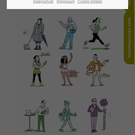
Datenschutz
Impressum
Cookie-Details
24h
/ 365days
room4success.com
We offer support for our customers
Mon - Fri 8:00am - 5:00pm
(GMT +1)
Get in touch
Cybersteel Inc.
376-293 City Road, Suite 600
San Francisco, CA 94102
Have any questions?
+44 1234 567 890
Drop us a line
info@yourdomain.com