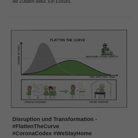
die Zutaten dafür. Ein Exkurs.
Disruption und Transformation -
#FlattenTheCurve
#CoronaCodex #WeStayHome