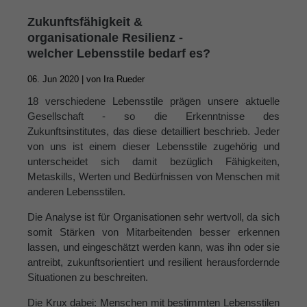
Zukunftsfähigkeit &
About us
organisationale Resilienz -
welcher Lebensstile bedarf es?
Lorem ipsum dolor sit amet, consectetuer
adipiscing elit.
06. Jun 2020 |
von
Ira Rueder
Aenean commodo ligula eget dolor. Aenean massa.
18 verschiedene Lebensstile prägen unsere aktuelle
Cum sociis natoque penatibus et magnis dis parturient
Gesellschaft - so die Erkenntnisse des
montes, nascetur ridiculus mus. Donec quam felis,
Zukunftsinstitutes, das diese detailliert beschrieb. Jeder
ultricies nec.
von uns ist einem dieser Lebensstile zugehörig und
unterscheidet sich damit bezüglich Fähigkeiten,
Metaskills, Werten und Bedürfnissen von Menschen mit
anderen Lebensstilen.
Die Analyse ist für Organisationen sehr wertvoll, da sich
somit Stärken von Mitarbeitenden besser erkennen
lassen, und eingeschätzt werden kann, was ihn oder sie
antreibt, zukunftsorientiert und resilient herausfordernde
Situationen zu beschreiten.
Die Krux dabei: Menschen mit bestimmten Lebensstilen